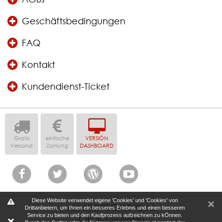
Geschäftsbedingungen
FAQ
Kontakt
Kundendienst-Ticket
Gratis
einfache
VERSIÓN
Versand
Zahlung
DASHBOARD
Diese Website verwendet eigene 'Cookies' und 'Cookies' von
ALL SPORT EUROPE S.L
Drittanbietern, um Ihnen ein besseres Erlebnis und einen besseren
Service zu bieten und den Kaufprozess aufzeichnen zu kÖnnen.
CIF: B-739026660