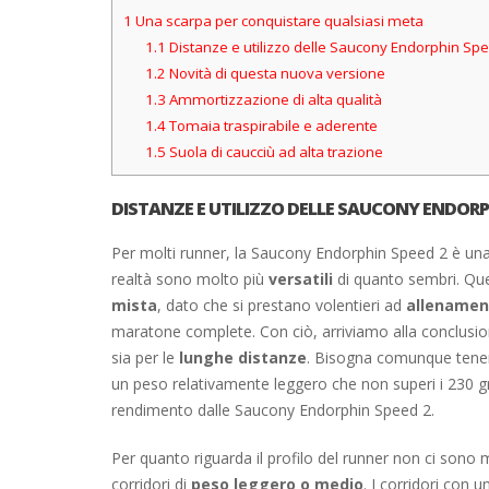
1
Una scarpa per conquistare qualsiasi meta
1.1
Distanze e utilizzo delle Saucony Endorphin Sp
1.2
Novità di questa nuova versione
1.3
Ammortizzazione di alta qualità
1.4
Tomaia traspirabile e aderente
1.5
Suola di caucciù ad alta trazione
DISTANZE E UTILIZZO DELLE SAUCONY ENDORP
Per molti runner, la Saucony Endorphin Speed ​​2 è un
realtà sono molto più
versatili
di quanto sembri. Que
mista
, dato che si prestano volentieri ad
allenament
maratone complete. Con ciò, arriviamo alla conclusion
sia per le
lunghe distanze
. Bisogna comunque tene
un peso relativamente leggero che non superi i 230 
rendimento dalle Saucony Endorphin Speed ​​2.
Per quanto riguarda il profilo del runner non ci sono m
corridori di
peso leggero o medio
. I corridori con 