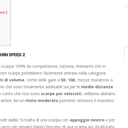
eed 2
HIN SPEED 2
a scarpa 100% da competizione, tuttavia, riteniamo che in
ste scarpe potrebbero facilmente entrare nella categoria
i di volume
, come delle gare a
5K
,
10K
, mezze maratone o
e che sono totalmente adattabili sia per le
medie distanze
r conto che non sono
scarpe per velocisti
, sebbene abbiano
grammi. Ad un
ritmo moderato
potremo ottenere il massimo
olti dubbi. Si tratta di una scarpa con
appoggio neutro
e per
un peso più elevato hanno bisogno di una scarpa più strutturata