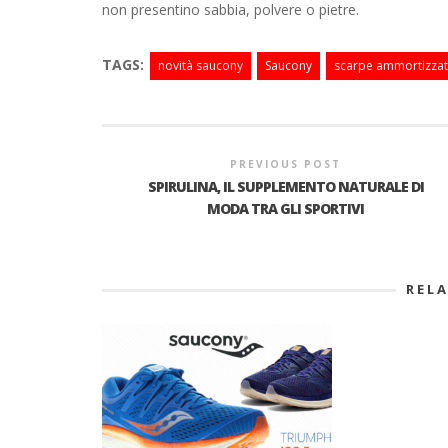
non presentino sabbia, polvere o pietre.
TAGS:
novità saucony
Saucony
scarpe ammortizza
PREVIOUS POST
SPIRULINA, IL SUPPLEMENTO NATURALE DI
MODA TRA GLI SPORTIVI
REL