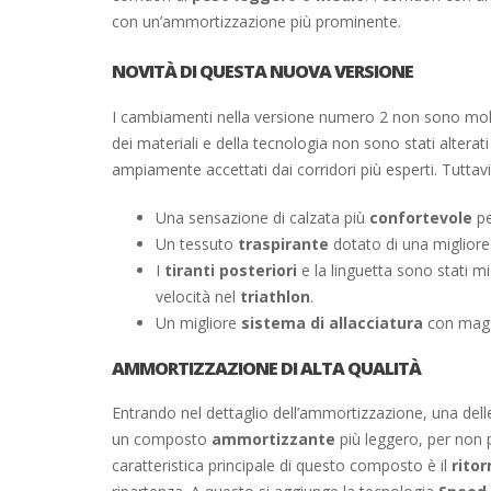
con un’ammortizzazione più prominente.
NOVITÀ DI QUESTA NUOVA VERSIONE
I cambiamenti nella versione numero 2 non sono molto 
dei materiali e della tecnologia non sono stati alter
ampiamente accettati dai corridori più esperti. Tutta
Una sensazione di calzata più
confortevole
pe
Un tessuto
traspirante
dotato di una migliore 
I
tiranti posteriori
e la linguetta sono stati mi
velocità nel
triathlon
.
Un migliore
sistema di allacciatura
con magg
AMMORTIZZAZIONE DI ALTA QUALITÀ
Entrando nel dettaglio dell’ammortizzazione, una delle
un composto
ammortizzante
più leggero, per non p
caratteristica principale di questo composto è il
ritor