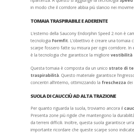
ripartenza. A questo si aggiunge la tecnologia
Speed ​
in modo che il corridore abbia più slancio nei movime
TOMAIA TRASPIRABILE E ADERENTE
L’esterno della Saucony Endorphin Speed ​​2 non è cam
tecnologia
Formfit
. L’obiettivo è creare una tomaia 
scarpe fossero fatte su misura per ogni corridore. In e
è la tecnologia che garantisce la migliore
vestibilit
Questa tomaia è composta da un unico
strato di t
traspirabilità
. Questo materiale garantisce l’ingresso
concentri all’interno, ottimizzando la
freschezza
dei 
SUOLA DI CAUCCIÙ AD ALTA TRAZIONE
Per quanto riguarda la suola, troviamo ancora il
cauc
Presenta zone più rigide che mantengono la durabilità
da terreni difficili. Inoltre, questa suola garantisce u
importante ricordare che queste scarpe sono indicat