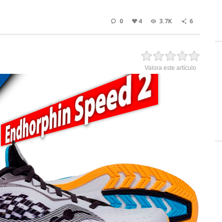
0
4
3.7K
6
Valora este artículo