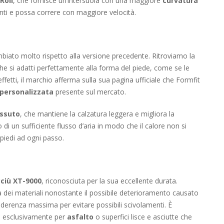
​Roll
, che fornisce un’intersuola con una maggiore
curvatura
nti e possa correre con maggiore velocità.
biato molto rispetto alla versione precedente. Ritroviamo la
che si adatti perfettamente alla forma del piede, come se le
ffetti, il marchio afferma sulla sua pagina ufficiale che Formfit
à personalizzata
presente sul mercato.
essuto
, che mantiene la calzatura leggera e migliora la
 di un sufficiente flusso d’aria in modo che il calore non si
piedi ad ogni passo.
ciù XT-9000
, riconosciuta per la sua eccellente durata.
 dei materiali nonostante il possibile deterioramento causato
n’aderenza massima per evitare possibili scivolamenti. È
e esclusivamente per
asfalto
o superfici lisce e asciutte che