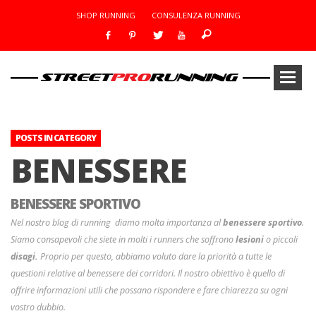
SHOP RUNNING
CONSULENZA RUNNING
POSTS IN CATEGORY
BENESSERE
BENESSERE SPORTIVO
Nel nostro blog di running diamo molta importanza al
benessere sportivo
.
Siamo consapevoli che siete in molti i runners che soffrono
lesioni
o piccoli
disagi.
Proprio per questo, abbiamo voluto dare la priorità a tutte le
questioni relative al benessere dei corridori. Il nostro obiettivo è quello di
offrire informazioni utili che possano rispondere e fare chiarezza su ogni
vostro dubbio.