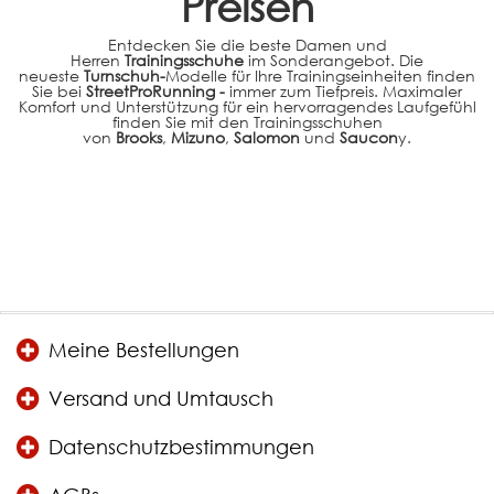
Preisen
Entdecken Sie die beste Damen und
Herren
Trainingsschuhe
im Sonderangebot. Die
neueste
Turnschuh-
Modelle für Ihre Trainingseinheiten finden
Sie bei
StreetProRunning -
immer zum Tiefpreis. Maximaler
Komfort und Unterstützung für ein hervorragendes Laufgefühl
finden Sie mit den Trainingsschuhen
von
Brooks
,
Mizuno
,
Salomon
und
Saucon
y.
Meine Bestellungen
Versand und Umtausch
Datenschutzbestimmungen