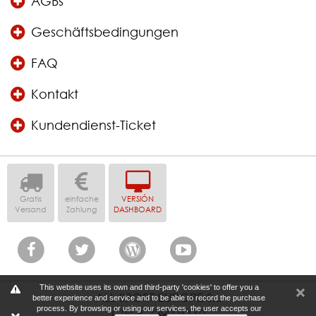
AGBs
Geschäftsbedingungen
FAQ
Kontakt
Kundendienst-Ticket
Gratis
einfache
VERSIÓN
Versand
Zahlung
DASHBOARD
This website uses its own and third-party 'cookies' to offer you a
ALL SPORT EUROPE S.L
better experience and service and to be able to record the purchase
process. By browsing or using our services, the user accepts our
CIF: B-739026660