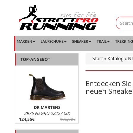
MARKEN
LAUFSCHUHE
SNEAKER
TRAIL
TREKKING
Start
Katalog
N
»
»
TOP-ANGEBOT
Entdecken Sie 
neuen Sneakers
DR MARTENS
2976 NEGRO 22227 001
124,55€
185,00€