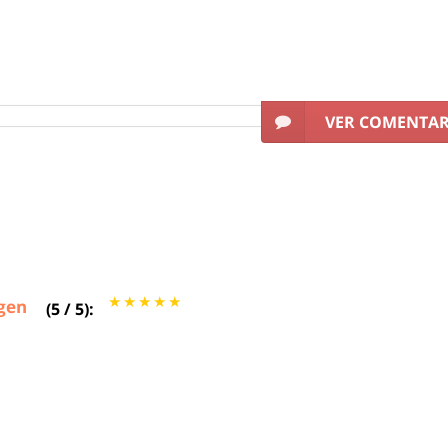
VER COMENTA
gen
(
5
/
5
):