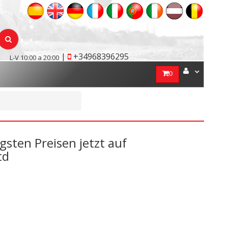
|
+34968396295
L-V 10:00 a 20:00
0
sten Preisen jetzt auf
td