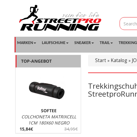
MARKEN
LAUFSCHUHE
SNEAKER
TRAIL
TREKKING
Start
Katalog
J
»
»
TOP-ANGEBOT
Trekkingschuh
StreetproRunn
SOFTEE
COLCHONETA MATRIXCELL
1CM 180X60 NEGRO
15,84€
34,95€