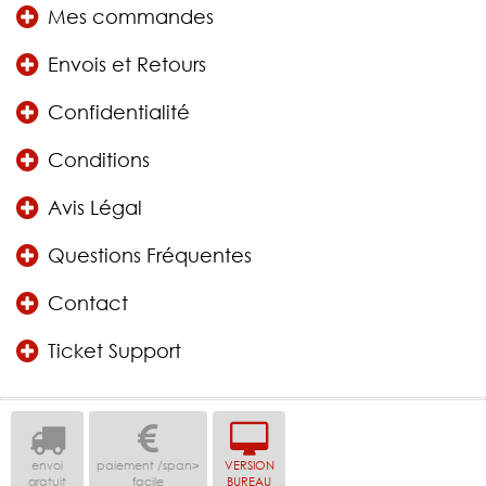
Mes commandes
Envois et Retours
Confidentialité
Conditions
Avis Légal
Questions Fréquentes
Contact
Ticket Support
envoi
paiement /span>
VERSION
gratuit
facile
BUREAU