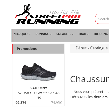
MARQUES
RUNNING
SNEAKERS
TRAIL
TREKKING
Début
Catalogue
»
Promotions
Chaussur
SAUCONY
Nous vous présentons 
TRIUMPH 17 NOIR S20546-
Découvrez les
derniers
35
92,37€
174,95€