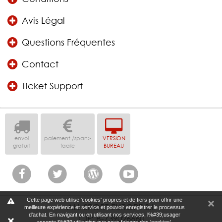
Avis Légal
Questions Fréquentes
Contact
Ticket Support
envoi
paiement /span>
VERSION
gratuit
facile
BUREAU
Cette page web utilise 'cookies' propres et de tiers pour offrir une
ALL SPORT EUROPE S.L
meilleure expérience et service et pouvoir enregistrer le processus
d'achat. En navigant ou en utilisant nos services, l%#39;usager
CIF: B-739026660