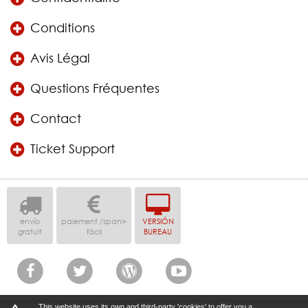
Conditions
Avis Légal
Questions Fréquentes
Contact
Ticket Support
envío
paiement /span>
VERSIÓN
gratuit
fácil
BUREAU
This website uses its own and third-party 'cookies' to offer you a