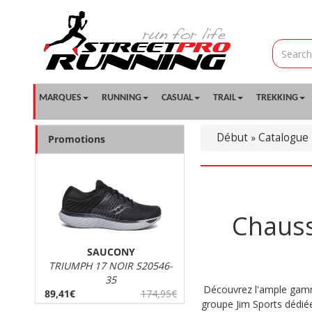
MARQUES
RUNNING
CASUAL
TRAIL
TREKKING
Début
Catalogue
»
Promotions
Chauss
SAUCONY
TRIUMPH 17 NOIR S20546-
35
Découvrez l'ample ga
89,41€
174,95€
groupe Jim Sports dédiée