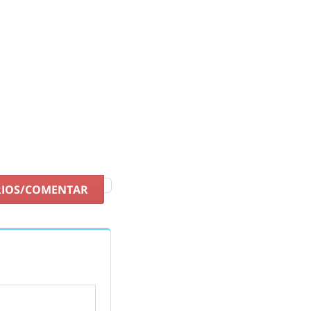
ts et nouveaux. De plus, une autre caractéristique à souligner
aussures sportives casual Kripton
au meilleur prix.
RIOS/COMENTAR