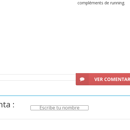
compléments de running.
on
offrent d'excellentes prestations et incorporent des designs flashan
e
relation qualité prix
. Ne les laissez pas échapper et obtenez vos
ch
VER COMENTA
ta :