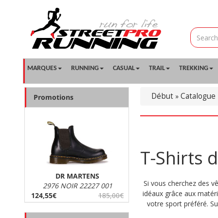
MARQUES
RUNNING
CASUAL
TRAIL
TREKKING
Début
Catalogue
»
Promotions
T-Shirts 
DR MARTENS
Si vous cherchez des vê
2976 NOIR 22227 001
idéaux grâce aux matéri
124,55€
185,00€
votre sport préféré. S