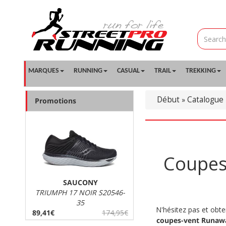
MARQUES
RUNNING
CASUAL
TRAIL
TREKKING
Début
Catalogue
»
Promotions
Coupes
SAUCONY
TRIUMPH 17 NOIR S20546-
35
N'hésitez pas et obt
89,41€
174,95€
coupes-vent Runaw