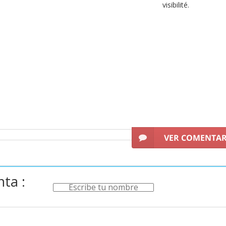
visibilité.
Profitez de nos offres en
coupes-vent Runaway pour femme
et o
VER COMENTA
ta :