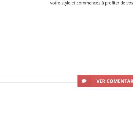
votre style et commencez à profiter de vo
s vous offrons la meilleure sélection de
chaussures Willian Martin 
our sortir Willian Martin
au meilleur prix dans notre boutique online.
service pour que vous puissiez réaliser vos achats dan
VER COMENTA