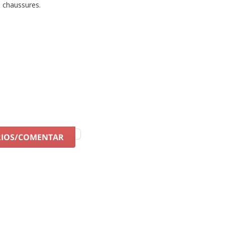
s chaussures.
pour aller à la mode.
Ne laissez pas passer cette opportunité
 En plus, notre personnel vous offrira le meilleur et plus rapide
s les plus brefs délais.
RIOS/COMENTAR