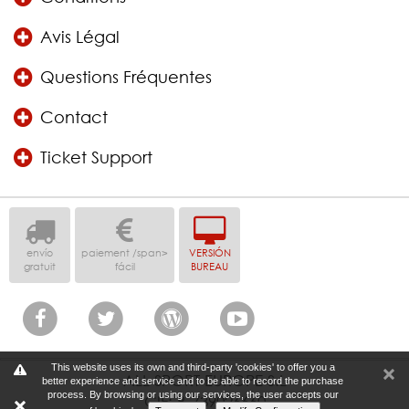
Avis Légal
Questions Fréquentes
Contact
Ticket Support
envío
paiement /span>
VERSIÓN
gratuit
fácil
BUREAU
This website uses its own and third-party 'cookies' to offer you a
ALL SPORT EUROPE S.L
better experience and service and to be able to record the purchase
process. By browsing or using our services, the user accepts our
CIF: B-739026660