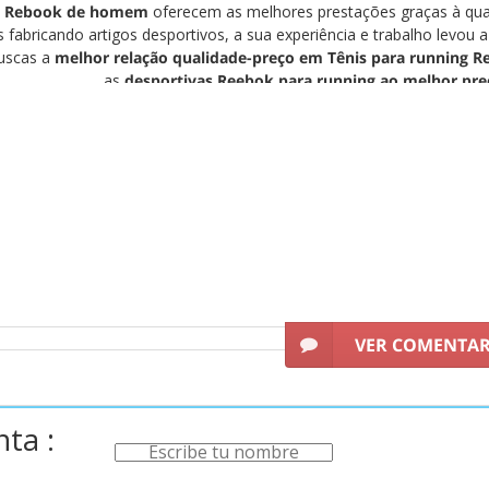
ng Rebook de homem
oferecem as melhores prestações graças à quali
 fabricando artigos desportivos, a sua experiência e trabalho levou
buscas a
melhor relação qualidade-preço em Tênis para running
as
desportivas Reebok para running ao melhor pre
VER COMENTA
ta :