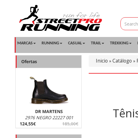
MARCAS
RUNNING
CASUAL
TRAIL
TREKKING
Inicio
Catálogo
»
»
Ofertas
Têni
DR MARTENS
2976 NEGRO 22227 001
124,55€
185,00€