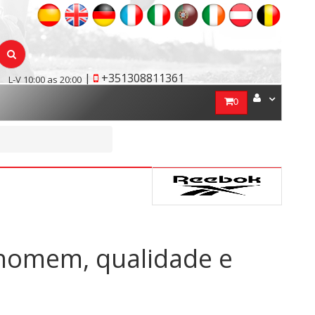
|
+351308811361
L-V 10:00 as 20:00
0
 homem, qualidade e