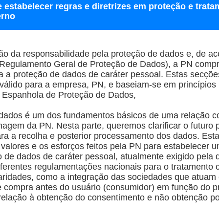
e estabelecer regras e diretrizes em proteção e tra
erno
o da responsabilidade pela proteção de dados e, de ac
(Regulamento Geral de Proteção de Dados), a PN compro
 a proteção de dados de caráter pessoal. Estas secçõe
 válido para a empresa, PN, e baseiam-se em princípio
a Espanhola de Proteção de Dados,
 dados é um dos fundamentos básicos de uma relação co
agem da PN. Nesta parte, queremos clarificar o futuro
ra a recolha e posterior processamento dos dados. Esta
os valores e os esforços feitos pela PN para estabelecer
de dados de caráter pessoal, atualmente exigido pela d
iferentes regulamentações nacionais para o tratamento
iaridades, como a integração das sociedades que atua
 compra antes do usuário (consumidor) em função do p
relação à obtenção do consentimento e não obtenção por