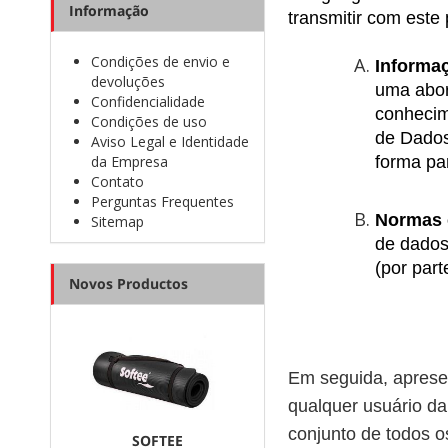
Informação
transmitir com este 
Condições de envio e
Informa
devoluções
uma abor
Confidencialidade
conhecim
Condições de uso
de Dados
Aviso Legal e Identidade
da Empresa
forma par
Contato
Perguntas Frequentes
Normas 
Sitemap
de dados
(por par
Novos Productos
Em seguida, apresen
qualquer usuário da
conjunto de todos o
SOFTEE