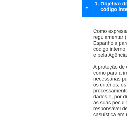
Objetivo d
código int
Como expressã
regulamentar 
Espanhola para
código interno
e pela Agênci
A proteção de
como para a im
necessárias pa
os critérios, 
processamento 
dados e, por d
as suas pecul
responsável de
casuística em 