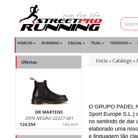
MARCAS
RUNNING
CASUAL
TRAIL
TREKKING
Inicio
Catálogo
»
»
Ofertas
O GRUPO PADEL NUES
DR MARTENS
Sport Europe S.L.)
2976 NEGRO 22227 001
no sentindo de dar 
124,55€
185,00€
elaborado uma nova 
e linguagem tão cla