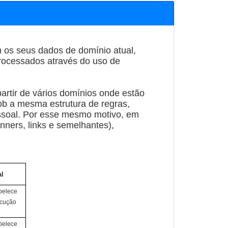
m os seus dados de domínio atual,
processados através do uso de
rtir de vários domínios onde estão
ob a mesma estrutura de regras,
essoal. Por esse mesmo motivo, em
nners, links e semelhantes),
al
belece
ocução
belece