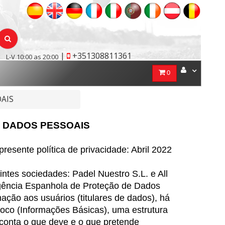
|
+351308811361
L-V 10:00 as 20:00
0
OAIS
E DADOS PESSOAIS
resente política de privacidade: Abril 2022
s sociedades: Padel Nuestro S.L. e All
gência Espanhola de Proteção de Dados
mação aos usuários (titulares de dados), há
loco (Informações Básicas), uma estrutura
 conta o que deve e o que pretende