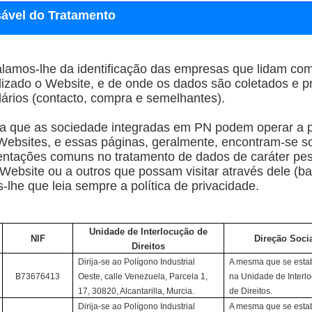
ável do Tratamento
alamos-lhe da identificação das empresas que lidam co
lizado o Website, e de onde os dados são coletados e 
lários (contacto, compra e semelhantes).
a que as sociedade integradas em PN podem operar a pa
Websites, e essas páginas, geralmente, encontram-se s
rientações comuns no tratamento de dados de caráter p
 Website ou a outros que possam visitar através dele (ba
he que leia sempre a política de privacidade.
Unidade de Interlocução de
NIF
Direção Soci
Direitos
Dirija-se ao Polígono Industrial
A mesma que se esta
B73676413
Oeste, calle Venezuela, Parcela 1,
na Unidade de Interl
17, 30820, Alcantarilla, Murcia.
de Direitos.
Dirija-se ao Polígono Industrial
A mesma que se esta