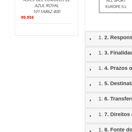
ALL SPORT
AZUL ROYAL
EUROPE S.L
1011A862.400
99,95€
2. Respons
3. Finalid
4. Prazos 
5. Destinat
6. Transfe
7. Direito
8. Fonte d