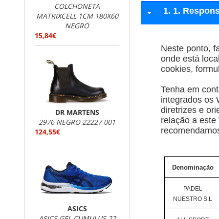
COLCHONETA
1. Respons
MATRIXCELL 1CM 180X60
NEGRO
15,84€
Neste ponto, f
onde está loca
cookies, formu
Tenha em cont
integrados os 
diretrizes e o
DR MARTENS
relação a este
2976 NEGRO 22227 001
recomendamos-l
124,55€
Denominação
PADEL
NUESTRO S.L
ASICS
ASICS GEL CUMULUS 22