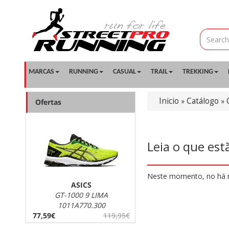
MARCAS
RUNNING
CASUAL
TRAIL
TREKKING
Inicio
Catálogo
»
»
Ofertas
Leia o que est
Neste momento, no há 
ASICS
GT-1000 9 LIMA
1011A770.300
77,59€
119,95€