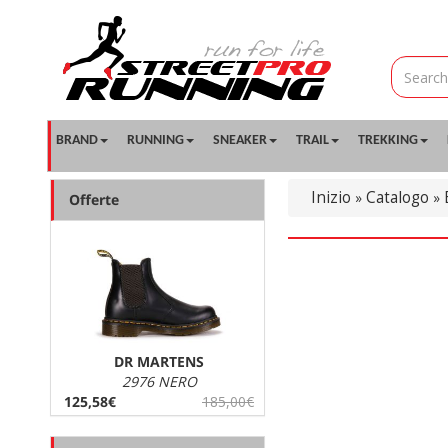
BRAND
RUNNING
SNEAKER
TRAIL
TREKKING
Inizio
Catalogo
»
»
Offerte
DR MARTENS
2976 NERO
125,58€
185,00€