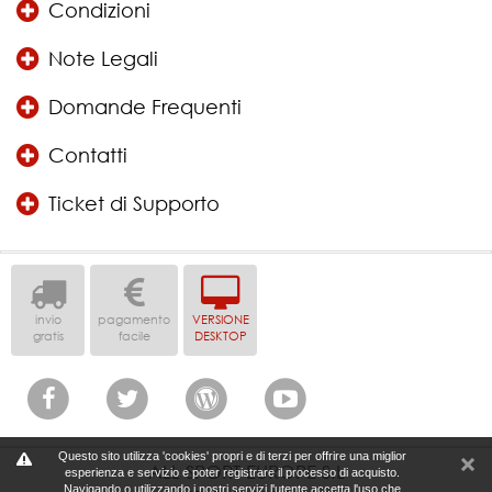
Condizioni
Note Legali
Domande Frequenti
Contatti
Ticket di Supporto
invio
pagamento
VERSIONE
gratis
facile
DESKTOP
Questo sito utilizza 'cookies' propri e di terzi per offrire una miglior
ALL SPORT EUROPE S.L
esperienza e servizio e poter registrare il processo di acquisto.
Navigando o utilizzando i nostri servizi l'utente accetta l'uso che