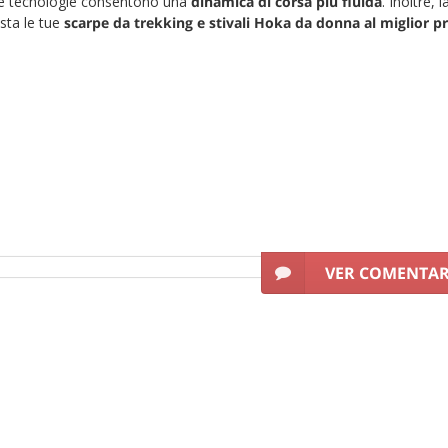
sue tecnologie consentono una
dinamica di corsa più fluida
. Inoltre, 
sta le tue
scarpe da trekking e stivali Hoka da donna al miglior p
VER COMENTA