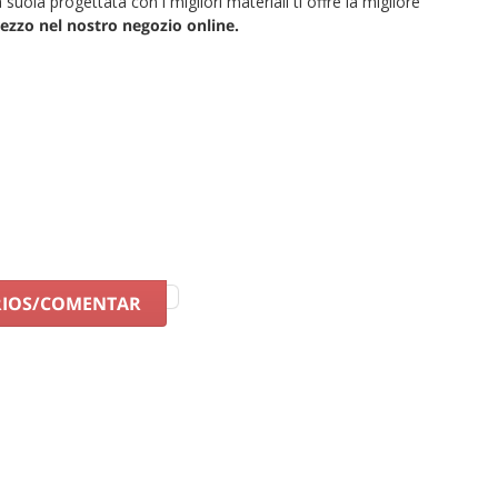
la suola progettata con i migliori materiali ti offre la migliore
rezzo nel nostro negozio online.
RIOS/COMENTAR