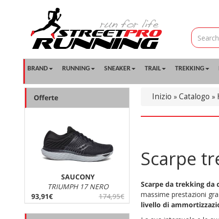
BRAND
RUNNING
SNEAKER
TRAIL
TREKKING
Inizio
Catalogo
»
»
Offerte
Scarpe t
SAUCONY
Scarpe da trekking d
TRIUMPH 17 NERO
massime prestazioni graz
93,91€
174,95€
livello di ammortizzaz