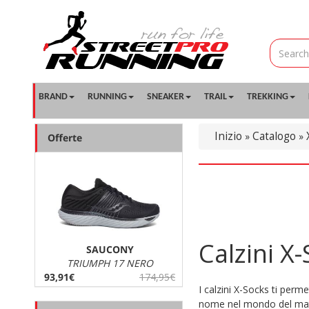
BRAND
RUNNING
SNEAKER
TRAIL
TREKKING
Inizio
Catalogo
»
»
Offerte
Calzini X
SAUCONY
TRIUMPH 17 NERO
93,91€
174,95€
I calzini X-Socks ti perm
nome nel mondo del materi