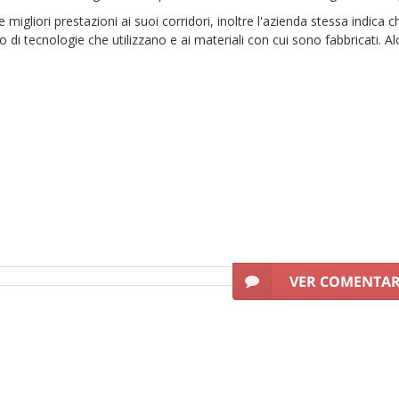
 migliori prestazioni ai suoi corridori, inoltre l'azienda stessa indica 
 di tecnologie che utilizzano e ai materiali con cui sono fabbricati. A
StreetProRunning e ottieni il miglior prezzo per le tue calze da running.
VER COMENTA