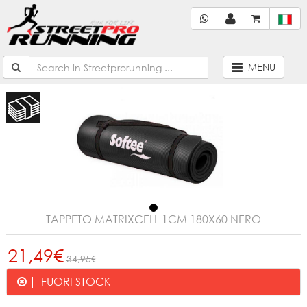
MENU
TAPPETO MATRIXCELL 1CM 180X60 NERO
21,49€
34,95€
FUORI STOCK