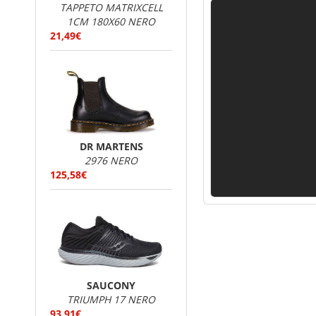
TAPPETO MATRIXCELL
1CM 180X60 NERO
21,49€
DR MARTENS
2976 NERO
125,58€
SAUCONY
TRIUMPH 17 NERO
93,91€