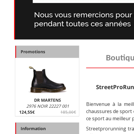
SAUCONY
Promotions
Boutiqu
StreetProRunn
DR MARTENS
Bienvenue à la meil
2976 NOIR 22227 001
chaussures de sport d
124,55€
185,00€
ce sport au meilleur p
Streetprorunning tr
Information