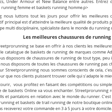
Asics, Under Armour et New Balance entre autres. Entrez 
ts running femme et baskets running homme.p>
g nous luttons tout les jours pour offrir les meilleures
tif principal est d'atteindre la meilleure qualité de produit
e multi disciplinaire, spécialiste dans le monde du running qu
Les meilleures chaussures de running 
reetprorunning se base en offrir à nos clients les meilleur
le catalogue de baskets de running de marques comme Adid
us disposons de chaussures de running de tout type, peu 
, nous disposons de toutes les chaussures de running pas 
ur Streetprorunning nous sommes conscients de cela, c'es
r que nos clients puissent trouver celle qui s'adapte le mieu
 courir, vous profitez en faisant des compétitions ou sim
e de baskets Online va vous enchanter. Streetprorunning ré
lls et pantalons en relation avec le monde du runner. C'es
unning et baskets de trail running de notre boutique online,
ous receverez votre commande en 3 à 5 jours à votre domicile.