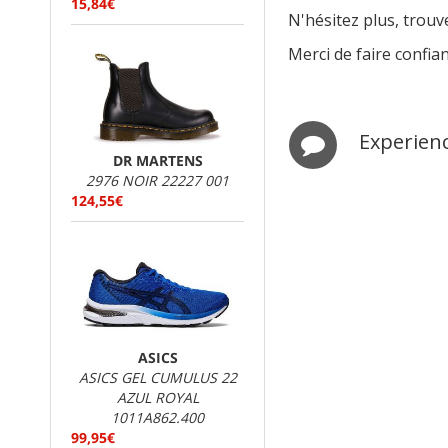
15,84€
N'hésitez plus, trou
Merci de faire confia
Experien
DR MARTENS
2976 NOIR 22227 001
124,55€
ASICS
ASICS GEL CUMULUS 22
AZUL ROYAL
1011A862.400
99,95€