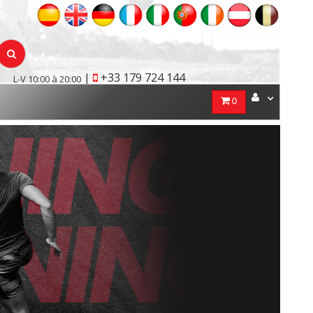
|
+33 179 724 144
L-V 10:00 à 20:00
0