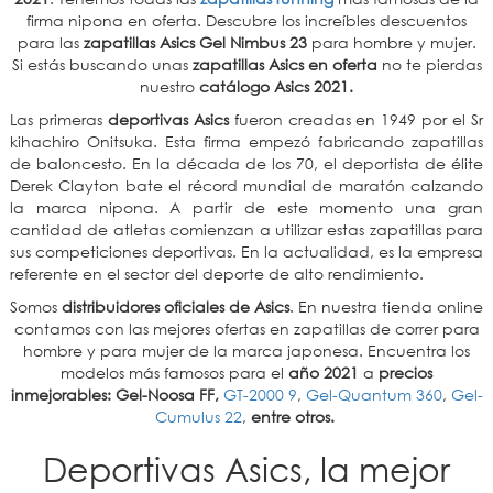
firma nipona en oferta. Descubre los increíbles descuentos
para las
zapatillas Asics Gel Nimbus 23
para hombre y mujer.
Si estás buscando unas
zapatillas Asics en oferta
no te pierdas
nuestro
catálogo Asics 2021.
Las primeras
deportivas Asics
fueron creadas en 1949 por el Sr
kihachiro Onitsuka. Esta firma empezó fabricando zapatillas
de baloncesto. En la década de los 70, el deportista de élite
Derek Clayton bate el récord mundial de maratón calzando
la marca nipona. A partir de este momento una gran
cantidad de atletas comienzan a utilizar estas zapatillas para
sus competiciones deportivas. En la actualidad, es la empresa
referente en el sector del deporte de alto rendimiento.
Somos
distribuidores oficiales de Asics
. En nuestra tienda online
contamos con las mejores ofertas en zapatillas de correr para
hombre y para mujer de la marca japonesa. Encuentra los
modelos más famosos para el
año 2021
a
precios
inmejorables: Gel-Noosa FF,
GT-2000 9
,
Gel-Quantum 360
,
Gel-
Cumulus 22
,
entre otros.
Deportivas Asics, la mejor