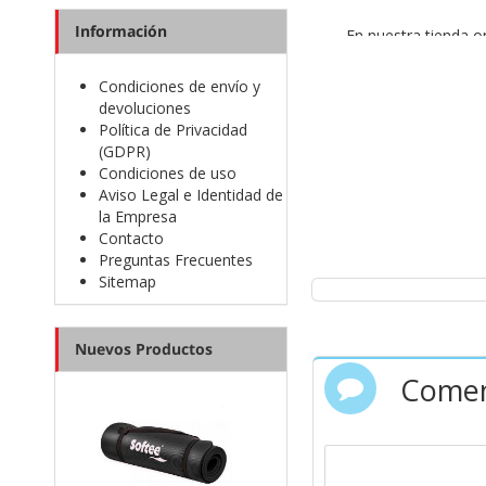
Información
En nuestra tienda o
Condiciones de envío y
Recorre l
devoluciones
Política de Privacidad
(GDPR)
Las
zapatillas trail de
Condiciones de uso
través, por sendas
Aviso Legal e Identidad de
Si deseas entrenar p
la Empresa
comodidad, protección 
Contacto
Preguntas Frecuentes
Sitemap
El calzado trail permit
las cara
Nuevos Productos
Comen
En StreetProRunning n
sensaciones del calza
unas buenas deportiva