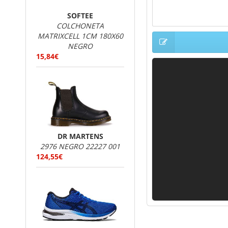
Xodus 10
: las Xodus son
SOFTEE
confort, buena amortigua
COLCHONETA
personalizadas.
MATRIXCELL 1CM 180X60
Peregrine 11 mujer
: cal
NEGRO
terrenos técnicos e irre
15,84€
DR MARTENS
2976 NEGRO 22227 001
124,55€