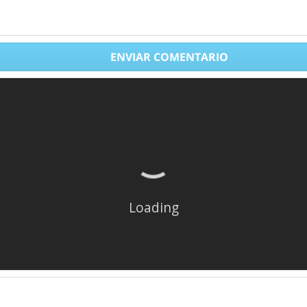
 unas zapatillas de alta gama para trail running. Son ideales para l
ción y excelente agarre para entrenamientos de tiradas largas. Es ap
ENVIAR COMENTARIO
zado de trail running muy versátil, ideal para entrenar y competir con
gulares, e incluso opción a tener en cuenta como zapatilla rodadora.
Loading