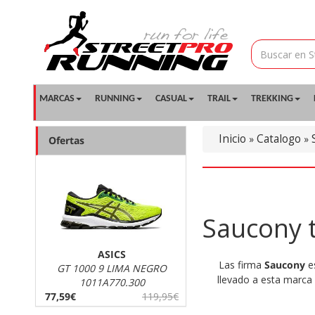
MARCAS
RUNNING
CASUAL
TRAIL
TREKKING
Inicio
Catalogo
»
»
Ofertas
Saucony t
ASICS
Las firma
Saucony
es
GT 1000 9 LIMA NEGRO
llevado a esta marca
1011A770.300
77,59€
119,95€