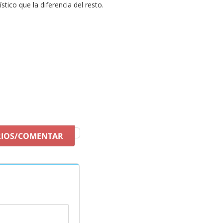
stico que la diferencia del resto.
dades de fitness. En Streetprorunning disponemos de la mejor
oportunidad y consigue tus
tenis Rox
en nuestra tienda online.
RIOS/COMENTAR