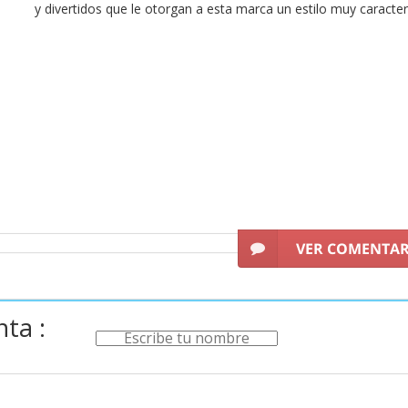
y divertidos que le otorgan a esta marca un estilo muy caracterí
ombinar a diario, para utilizar en el gimnasio o para realizar activi
 fitness para hombre
con los mejores precios. No dejes pasar esta 
VER COMENTA
ta :