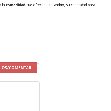
a la
comodidad
que ofrecen. En cambio, su capacidad para
otros elementos ofrecen
mayor capacidad
de almacenamiento
 confortables.
r con los mejores precios del mercado.
RIOS/COMENTAR