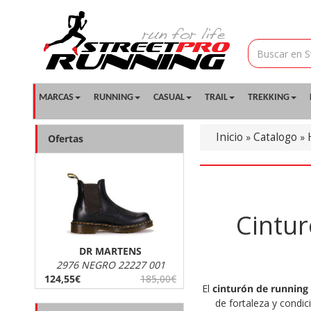
MARCAS
RUNNING
CASUAL
TRAIL
TREKKING
Inicio
Catalogo
»
»
Ofertas
Cintur
DR MARTENS
2976 NEGRO 22227 001
124,55€
185,00€
El
cinturón de running
de fortaleza y condic