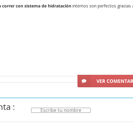
 correr con sistema de hidratación
internos son perfectos gracias 
enor. Las
riñoneras de running
que permiten incorporar botellas u 
pero debido a su tamaño son un poco menos
cubre en
Streetprorunning
los últimos modelos y empieza a
ahorra
VER COMENTA
ta :