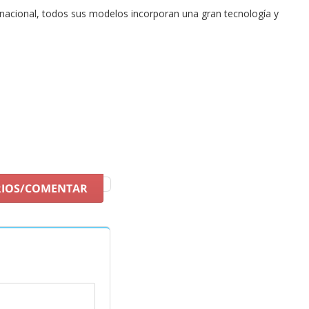
ernacional, todos sus modelos incorporan una gran tecnología y
l ajuste
de la zapatilla.
n nuestra tienda online,
Streetprorunning
, con los mejores
RIOS/COMENTAR