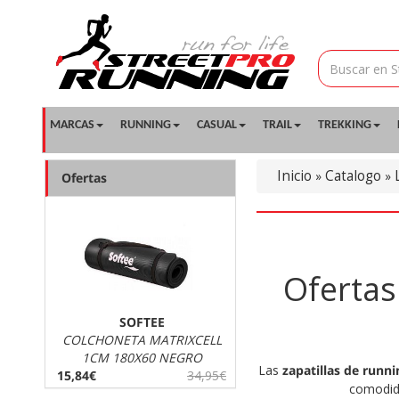
MARCAS
RUNNING
CASUAL
TRAIL
TREKKING
Inicio
Catalogo
»
»
Ofertas
Ofertas
SOFTEE
COLCHONETA MATRIXCELL
1CM 180X60 NEGRO
Las
zapatillas de runn
15,84€
34,95€
comodida