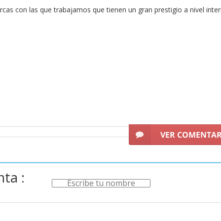
rcas con las que trabajamos que tienen un gran prestigio a nivel int
sistemas para mejorar la
ligereza, la comodidad y e
n variedad de
zapatillas de running para mujer de la marca Lotto
e
descuentos del mercado.
VER COMENTA
ta :