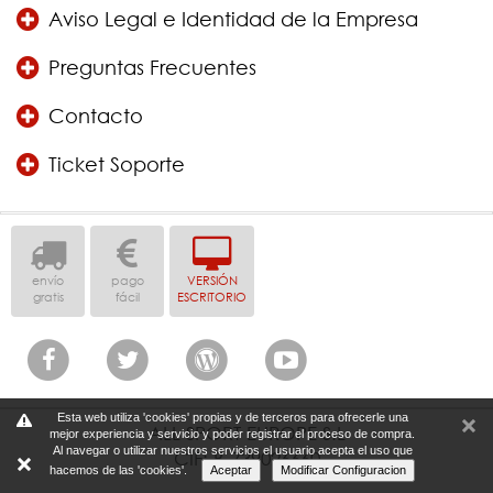
Aviso Legal e Identidad de la Empresa
Preguntas Frecuentes
Contacto
Ticket Soporte
envío
pago
VERSIÓN
gratis
fácil
ESCRITORIO
Esta web utiliza 'cookies' propias y de terceros para ofrecerle una
ALL SPORT EUROPE S.L
mejor experiencia y servicio y poder registrar el proceso de compra.
Al navegar o utilizar nuestros servicios el usuario acepta el uso que
CIF: B-739026660
hacemos de las 'cookies'.