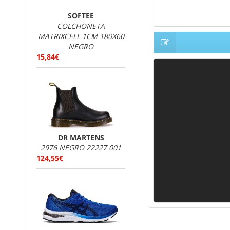
SOFTEE
COLCHONETA
MATRIXCELL 1CM 180X60
NEGRO
Brooks zapatillas
15,84€
deportivos de alto rend
años de experiencia est
marca se ha especializ
En
Streetprorunnin
DR MARTENS
2976 NEGRO 22227 001
124,55€
En nuestra tienda onl
mejores precios en depo
La firma es una de las
e