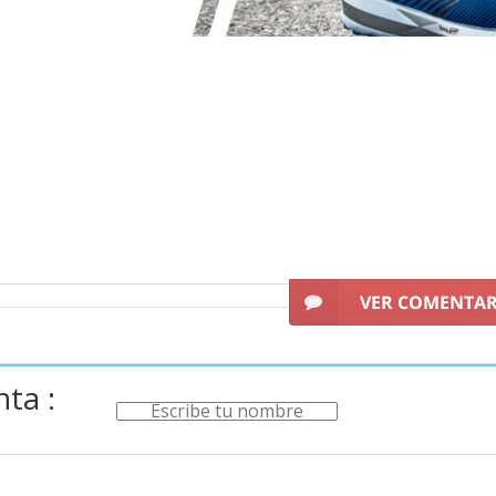
xprime todo tu potencial
ks
destacan por estar fabricadas con diseños innovadores y las últim
, soporte y estilo
.
En la casa americana cuidan al máximo cada detall
r comprar en nuestra tienda online te beneficiarás de múltiples ve
productos que se encuentren bajo stock),
pago en cómodos plazo
VER COMENTA
ta :