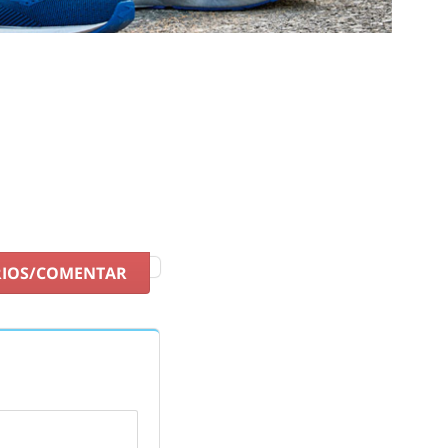
as tecnologías. Las bambas
Brooks
combinan a la perfección
e para aportar a sus zapatillas suavidad, protección y
ntajas como
devolución gratuita y entrega en 24/48h.
(para
s y el mejor precio garantizado.
RIOS/COMENTAR