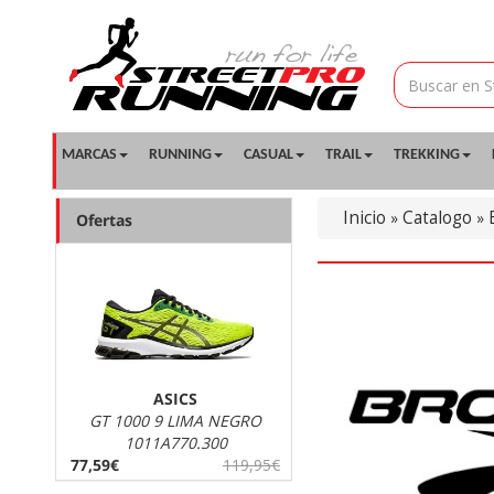
MARCAS
RUNNING
CASUAL
TRAIL
TREKKING
Inicio
Catalogo
»
»
Ofertas
ASICS
GT 1000 9 LIMA NEGRO
1011A770.300
77,59€
119,95€