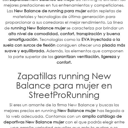
mejores prestaciones en tus entrenamientos y competiciones.
Las
New Balance de running para mujer
están repletas de
materiales y tecnologías de última generación para
proporcionar a sus corredoras el mejor rendimiento. La línea
de
running New Balance mujer
se caracteriza por brindar un
alto nivel de comodidad, confort, transpiración y buena
amortiguación
. Tecnologías como la
EVA inyectada o la
suela con surcos de flexión
consiguen ofrecer una
pisada más
suave y equilibrada.
Además, los elementos que componen
la parte superior de las
garantizan ventilación, ligereza y
confort.
Zapatillas running New
Balance para mujer en
StreetProRunning
Si eres un amante de la firma New Balance y buscas los
mejores precios en running
New Balance muje
r has llegado a
la web adecuada. Contamos con un
amplio catálogo de
deportivas New Balance mujer
con el que podrás elegir entre
una amplia variedad aquellas que más te gusten o se