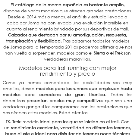
El c
atálogo de la marca española es bastante amplio,
dispone de varios modelos que ofrecen grandes prestaciones.
Desde el 2014 más o menos, el análisis y estudio llevado a
cabo por Joma ha conllevado una evolución increíble en
cuanto al rendimiento brindado por sus deportivas de trail.
Calzados que destacan por su amortiguación, respuesta,
transpiración y flexibilidad.
Tras calzarnos todos los modelos
de Joma para la temporada 201 os podemos afirmar que nos
han vuelto a sorprender, modelos como el
Sierra o el Trek
son
verdaderas maravillas.
Modelos para trail running con mejor
rendimiento y precio
Como ya hemos comentado, las posibilidades son muy
amplias, desde
modelos para los runners que empiezan hasta
modelos para corredores de gran técnica.
Todos las
deportivas
presentan precios muy competitivos
que son una
verdadera ganga si los comparamos con las prestaciones que
nos ofrecen estos modelos. Estad atentos:
TK. Trek:
modelo
ideal para los que se inician en el trail.
Con
un
rendimiento excelente, versatilidad en diferentes terrenos,
buen ajuste e ideal para disfrutar de terrenos poco técnicos