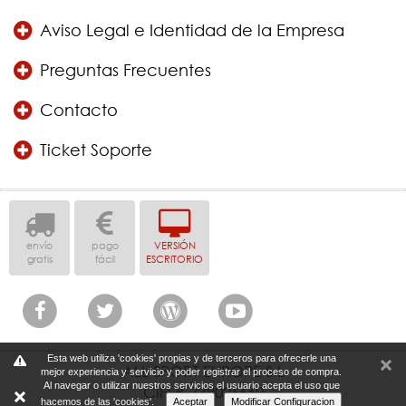
Aviso Legal e Identidad de la Empresa
Preguntas Frecuentes
Contacto
Ticket Soporte
envío
pago
VERSIÓN
gratis
fácil
ESCRITORIO
Esta web utiliza 'cookies' propias y de terceros para ofrecerle una
ALL SPORT EUROPE S.L
mejor experiencia y servicio y poder registrar el proceso de compra.
Al navegar o utilizar nuestros servicios el usuario acepta el uso que
CIF: B-739026660
hacemos de las 'cookies'.