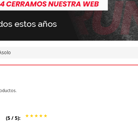
Asolo
oductos.
(
5
/
5
):