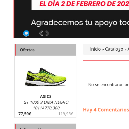
nos despedimos
Inicio
Catalogo
»
»
Ofertas
No se encontraron pr
ASICS
GT 1000 9 LIMA NEGRO
1011A770.300
Hay
4
Comentarios
77,59€
119,95€