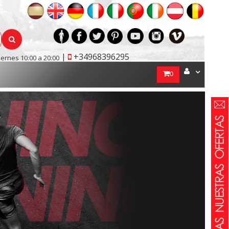
|
+34968396295
iernes 10:00 a 20:00
0