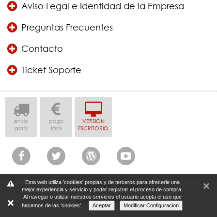
Aviso Legal e Identidad de la Empresa
Preguntas Frecuentes
Contacto
Ticket Soporte
envío
pago
VERSIÓN
gratis
fácil
ESCRITORIO
Esta web utiliza 'cookies' propias y de terceros para ofrecerle una
ALL SPORT EUROPE S.L
mejor experiencia y servicio y poder registrar el proceso de compra.
Al navegar o utilizar nuestros servicios el usuario acepta el uso que
CIF: B-739026660
hacemos de las 'cookies'.